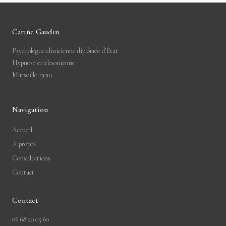
Carine Gaudin
Psychologue clinicienne diplômée d'État
Hypnose ericksonienne
Marseille 13010
Navigation
Accueil
A propos
Consultations
Contact
Contact
06 68 20 05 60